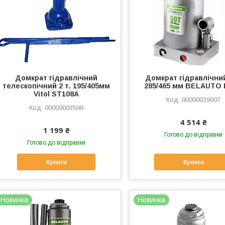
Домкрат гідравлічний
Домкрат гідравлічни
телескопічний 2 т. 195/405мм
285/465 мм BELAUTO
Vitol ST108А
00000039007
00000003598
4 514 ₴
1 199 ₴
Готово до відправки
Готово до відправки
Купити
Купити
Новинка
Новинка