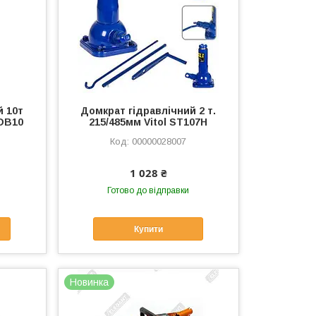
й 10т
Домкрат гідравлічний 2 т.
DB10
215/485мм Vitol ST107H
00000028007
1 028 ₴
Готово до відправки
Купити
Новинка