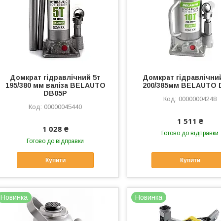
Домкрат гідравлічний 5т
Домкрат гідравлічни
195/380 мм валіза BELAUTO
200/385мм BELAUTO 
DB05P
00000004248
00000045440
1 511 ₴
1 028 ₴
Готово до відправки
Готово до відправки
Купити
Купити
Новинка
Новинка