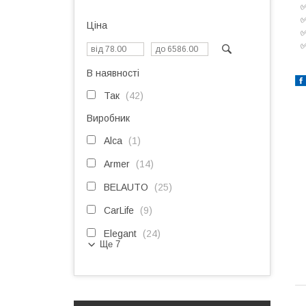
✅
✅
Ціна
✅
✅
В наявності
Так
42
Виробник
Alca
1
Armer
14
BELAUTO
25
CarLife
9
Elegant
24
Ще 7