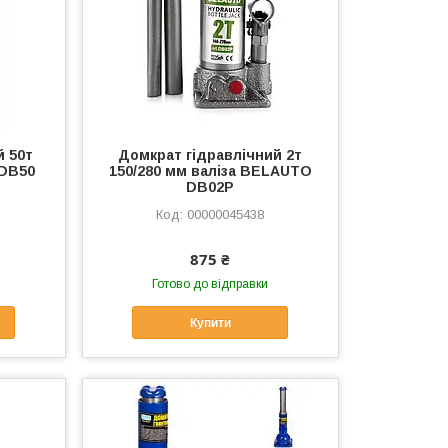
й 50т
Домкрат гідравлічний 2т
 DB50
150/280 мм валіза BELAUTO
DB02P
00000045438
875 ₴
Готово до відправки
Купити