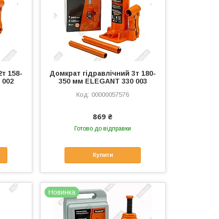
т 158-
Домкрат гідравлічний 3т 180-
 002
350 мм ELEGANT 330 003
00000057576
869 ₴
Готово до відправки
Купити
Новинка