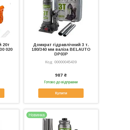
й 20т
Домкрат гідравлічний 3 т.
30 020
180/340 мм валіза BELAUTO
DP03P
00000045439
987 ₴
Готово до відправки
Купити
Новинка