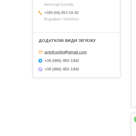
Київстар/ Kyivstar
+380 (66) 853-18-42
Водофон / Vodofone
avtofoxinfo@gmail.com
+38 (066)-853-1842
+38 (066)-853-1842