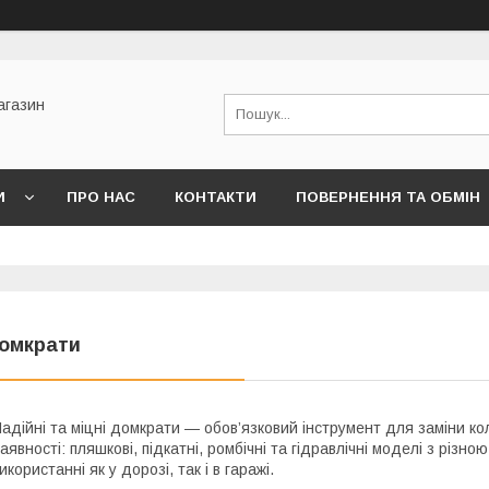
агазин
И
ПРО НАС
КОНТАКТИ
ПОВЕРНЕННЯ ТА ОБМІН
омкрати
адійні та міцні домкрати — обов’язковий інструмент для заміни ко
аявності: пляшкові, підкатні, ромбічні та гідравлічні моделі з різно
икористанні як у дорозі, так і в гаражі.