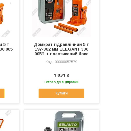
й 5 т
Домкрат гідравлічний 5 т
30 005
197-382 мм ELEGANT 330
005/1 + пластиковий бокс
00000057579
1 031 ₴
Готово до відправки
Купити